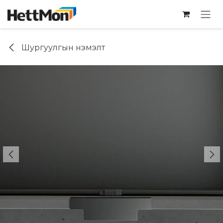
SKIP TO CONTENT
Шургуулгын нэмэлт