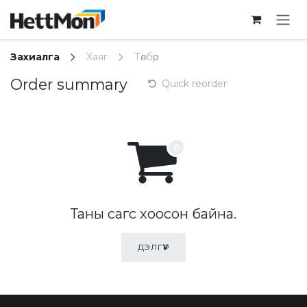
SKIP TO CONTENT
Захиалга
Хаяг
Төлбөр
Order summary
Quick reorder
Таны сагс хоосон байна.
ДЭЛГҮҮР