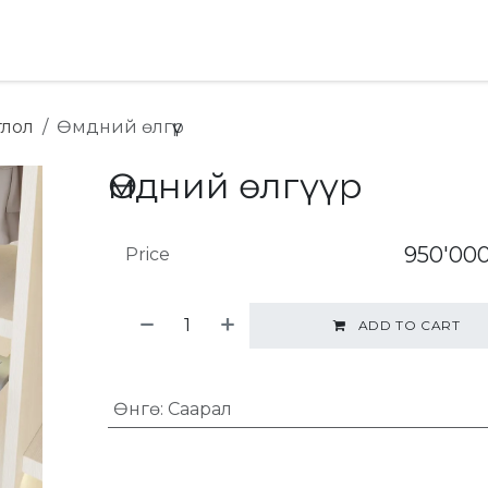
хай
Ideas & Advice
глол
Өмдний өлгүүр
Өмдний өлгүүр
950'000
Price
ADD TO CART
Өнгө
:
Саарал