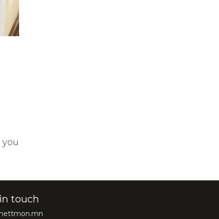
t you
in touch
@hettmon.mn