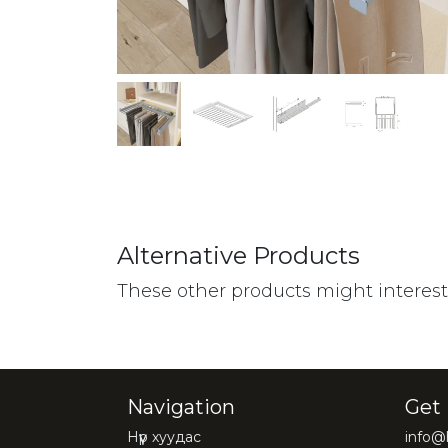
Alternative Products
These other products might interes
Navigation
Get 
Нүүр хуудас
info