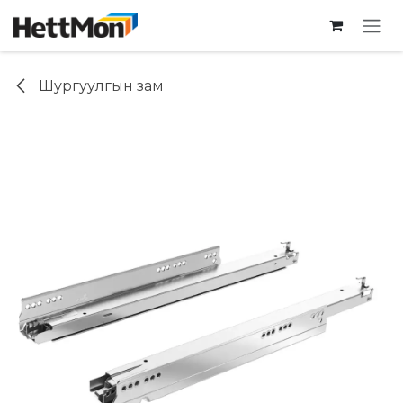
SKIP TO CONTENT
Шургуулгын зам