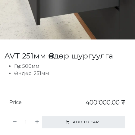
AVT 251мм Өндөр шургуулга
Гүн: 500мм
Өндөр: 251мм
400'000.00
₮
Price
ADD TO CART