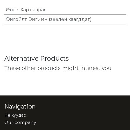
Өнгө
:
Хар саарал
Онгойлт
:
Энгийн (зөөлөн хаагддаг)
Alternative Products
These other products might interest you
Navigation
Нүүр хуудас
Our company