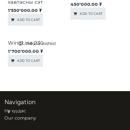
хавтасны сэт
450'000.00
₮
1'550'000.00
₮
ADD TO CART
ADD TO CART
WingLine 230
Add to wishlist
1'700'000.00
₮
ADD TO CART
Navigation
Нүүр хуудас
Our company