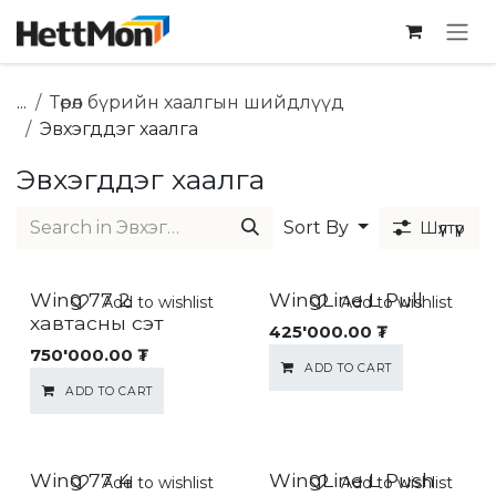
SKIP TO CONTENT
...
Төрөл бүрийн хаалгын шийдлүүд
Эвхэгддэг хаалга
Эвхэгддэг хаалга
Sort By
Шүүлтүүр
Wing 77 2
WingLine L Pull
Add to wishlist
Add to wishlist
хавтасны сэт
425'000.00
₮
750'000.00
₮
ADD TO CART
ADD TO CART
Wing 77 4
WingLine L Push
Add to wishlist
Add to wishlist