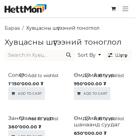
SKIP TO CONTENT
Бараа
Хувцасны шүүгээний тоноглол
Хувцасны шүүгээний тоноглол
Sort By
Шүүлтүүр
Conero
Өмдний өлгүүр
Add to wishlist
Add to wishlist
1'150'000.00
₮
950'000.00
₮
ADD TO CART
ADD TO CART
Зангианы өлгүүр
Өмдний өлгүүр
Add to wishlist
Add to wishlist
шанаанд суудаг
360'000.00
₮
650'000.00
₮