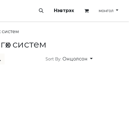
Нэвтрэх
монгол
х систем
гөх систем
Онцолсон
Sort By: