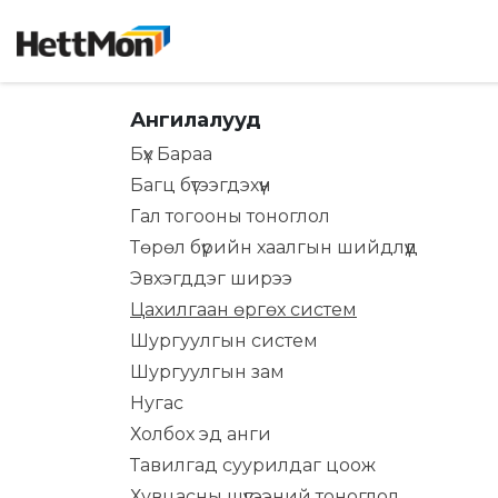
SKIP TO CONTENT
Нүүр хуудас
Дэлгүүр
Бидний ту
Ангилалууд
Бүх Бараа
Багц бүтээгдэхүүн
Гал тогооны тоноглол
Төрөл бүрийн хаалгын шийдлүүд
Эвхэгддэг ширээ
Цахилгаан өргөх систем
Шургуулгын систем
Шургуулгын зам
Нугас
Холбох эд анги
Тавилгад суурилдаг цоож
Хувцасны шүүгээний тоноглол