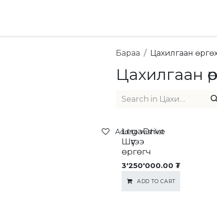
хай
Ideas & Advice
Бараа
Цахилгаан өргө
Цахилгаан өр
LegaDrive
Add to wishlist
Шүүгээ
өргөгч
3'250'000.00
₮
ADD TO CART