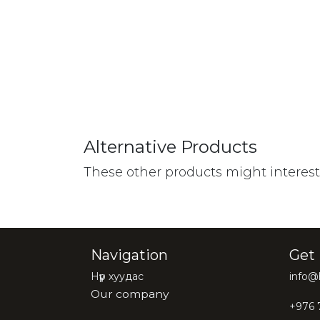
Alternative Products
These other products might interes
Navigation
Get 
Нүүр хуудас
info
Our company
+976 