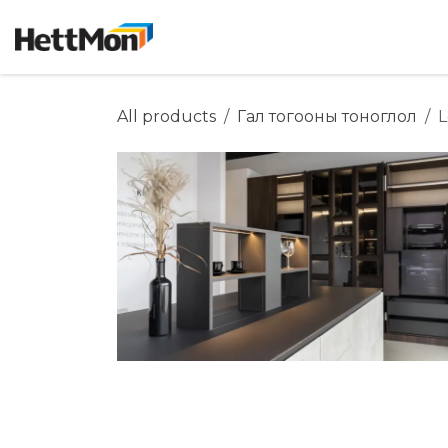
SKIP TO CONTENT
Нүүр хуудас
Дэлгүүр
Бидний ту
All products
Гал тогооны тоноглол
L