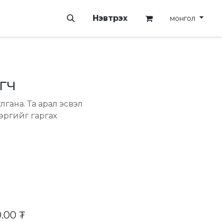
Нэвтрэх
монгол
гч
лгана. Та арал эсвэл
зэргийг гаргах
0.00
₮