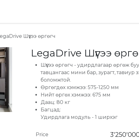
хай
Ideas & Advice
egaDrive Шүүгээ өргөгч
LegaDrive Шүүгээ өргө
Шүүгээ өргөгч - удирдлагаар өргөж буу
тавцангаас мини бар, зурагт, тавиур 
боломжтой.
Өргөгдөх хэмжээ: 575-1250 мм
Нийт өргөх хэмжээ: 675 мм
Даац: 80 кг
Багцад:
Удирдлага модуль - 1 ширхэг
3'250'00
Price