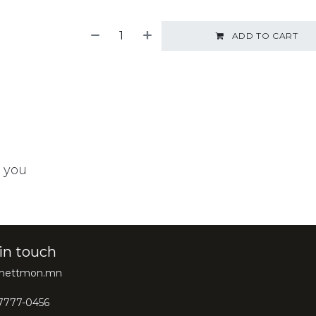
ADD TO CART
t you
in touch
@hettmon.mn
7777-0456