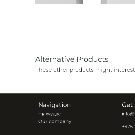
Alternative Products
These other products might interes
Navigation
Get 
Нүүр хуудас
info
Our company
+976 