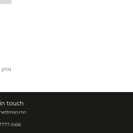
t you
in touch
@hettmon.mn
7777-0456