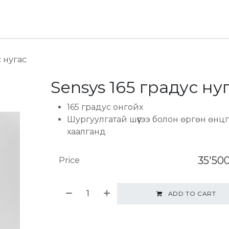
хай
Ideas & Advice
с нугас
Sensys 165 градус ну
165 градус онгойх
Шургуулгатай шүүгээ болон өргөн өнц
хаалганд
35'50
Price
ADD TO CART