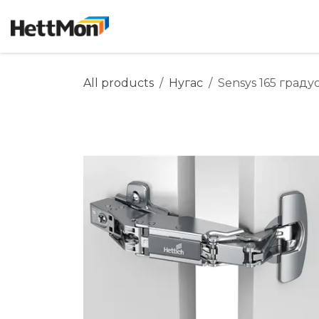
SKIP TO CONTENT
Нүүр хуудас
Дэлгүүр
Бидний ту
All products
Нугас
Sensys 165 граду