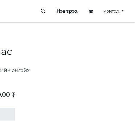
Нэвтрэх
монгол
гас
гийн онгойх
0.00
₮