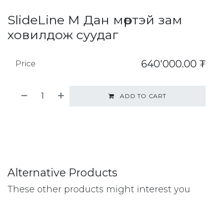
SlideLine M Дан мөртэй зам
ховилдож суудаг
640'000.00
₮
Price
ADD TO CART
Alternative Products
These other products might interest you