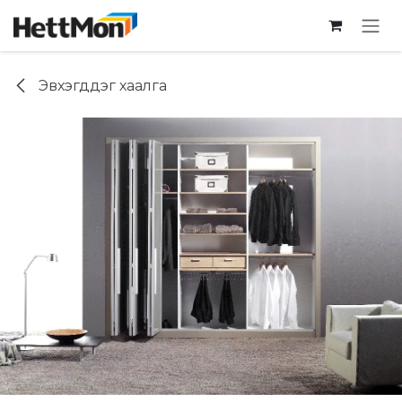
SKIP TO CONTENT
Эвхэгддэг хаалга