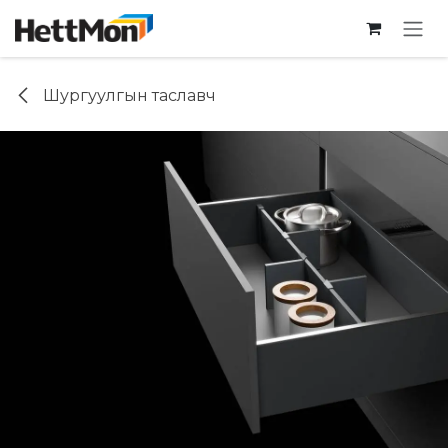
SKIP TO CONTENT
Шургуулгын таславч