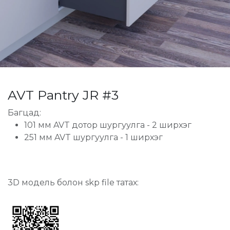
AVT Pantry JR #3
Багцад:
101 мм AVT дотор шургуулга - 2 ширхэг
251 мм AVT шургуулга - 1 ширхэг
3D модель болон skp file татах: