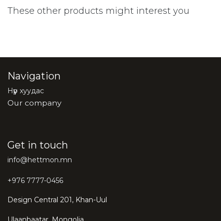
These other products might interest you
Navigation
Нүүр хуудас
Our company
Get in touch
info@hettmon.mn
+976 7777-0456
Design Central 201, Khan-Uul
Ulaanbaatar, Mongolia