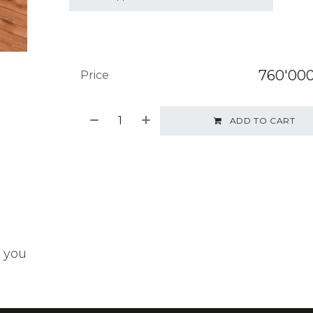
760'000
Price
ADD TO CART
t you