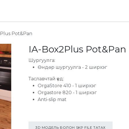
хай
Ideas & Advice
2Plus Pot&Pan
IA-Box2Plus Pot&Pan
Шургуулга:
Өндөр шургуулга - 2 ширхэг
Таславчтай үед:
OrgaStore 410 - 1 ширхэг
Orgastore 820 - 1 ширхэг
Anti-slip mat
3D МОДЕЛЬ БОЛОН SKP FILE ТАТАХ