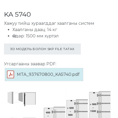
KA 5740
Хажуу тийш хураагддаг хаалганы систем
Хаалганы даац: 14 кг
Өндөр: 1500 мм хүртэл
3D МОДЕЛЬ БОЛОН SKP FILE ТАТАХ
Угсаргааны заавар PDF:
MTA_937670800_KA5740.pdf