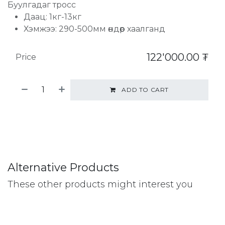
Буулгадаг тросс
Даац: 1кг-13кг
Хэмжээ: 290-500мм өндөр хаалганд
122'000.00
₮
Price
ADD TO CART
Alternative Products
These other products might interest you