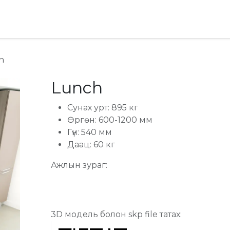
хай
Ideas & Advice
h
Lunch
Сунах урт: 895 кг
Өргөн: 600-1200 мм
Гүн: 540 мм
Даац: 60 кг
Ажлын зураг:
3D модель болон skp file татах: