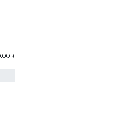
0.00
₮