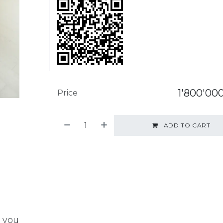
1'800'00
Price
ADD TO CART
t you