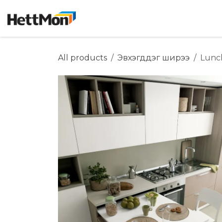
SKIP TO CONTENT
Нүүр хуудас
Дэлгүүр
Бидний ту
All products
Эвхэгддэг ширээ
Lunc