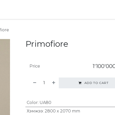
хай
Ideas & Advice
fiore
Primofiore
1'100'00
Price
ADD TO CART
Color
:
UA80
Хэмжээ
:
2800 x 2070 mm