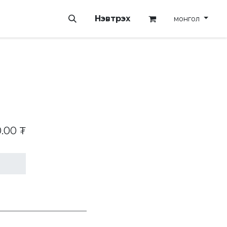
Нэвтрэх
монгол
0.00
₮