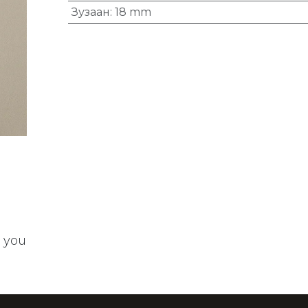
Зузаан
:
18 mm
t you