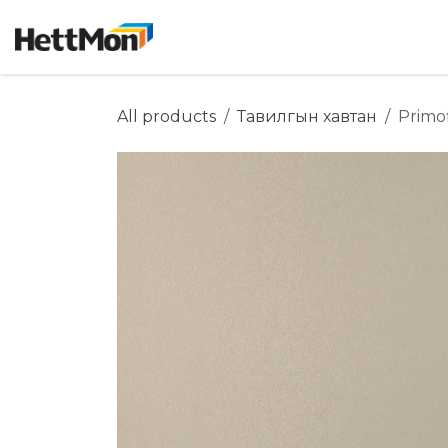
SKIP TO CONTENT
Нүүр хуудас
Дэлгүүр
Бидний ту
All products
Тавилгын хавтан
Primo