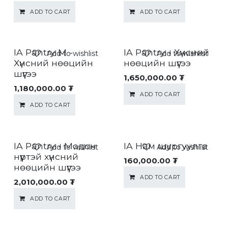
ADD TO CART
ADD TO CART
IA Pantry M -
IA Pantry - Хүнсний
Add to wishlist
Add to wishlist
Хүнсний нөөцийн
нөөцийн шүүгээ
шүүгээ
1,650,000.00
₮
1,180,000.00
₮
ADD TO CART
ADD TO CART
IA Pantry - Модон
IA Нам шургуулга
Add to wishlist
Add to wishlist
нүүртэй хүнсний
160,000.00
₮
нөөцийн шүүгээ
ADD TO CART
2,010,000.00
₮
ADD TO CART