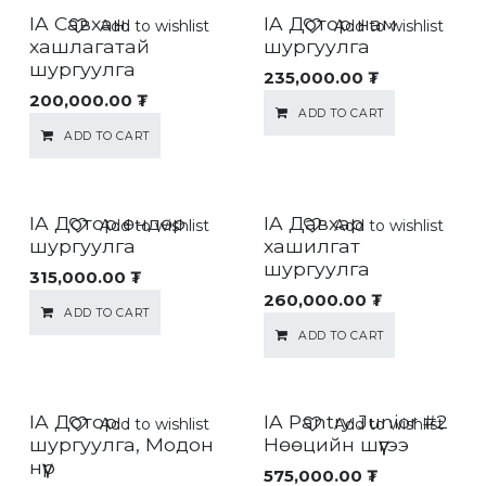
IA Савхан
IA Дотор нам
Add to wishlist
Add to wishlist
хашлагатай
шургуулга
шургуулга
235,000.00
₮
200,000.00
₮
ADD TO CART
ADD TO CART
IA Дотор өндөр
IA Давхар
Add to wishlist
Add to wishlist
шургуулга
хашилгат
шургуулга
315,000.00
₮
260,000.00
₮
ADD TO CART
ADD TO CART
IA Дотор
IA Pantry Junior #2
Add to wishlist
Add to wishlist
шургуулга, Модон
Нөөцийн шүүгээ
нүүр
575,000.00
₮