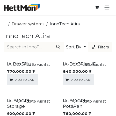
SKIP TO CONTENT
...
Drawer systems
InnoTech Atira
InnoTech Atira
Sort By
Filters
IA Box3Plus
IA-Box3Plus ID
Add to wishlist
Add to wishlist
770,000.00
₮
840,000.00
₮
ADD TO CART
ADD TO CART
IA-Box2Plus
IA-Box2Plus
Add to wishlist
Add to wishlist
Storage
Pot&Pan
920,000.00
₮
760,000.00
₮