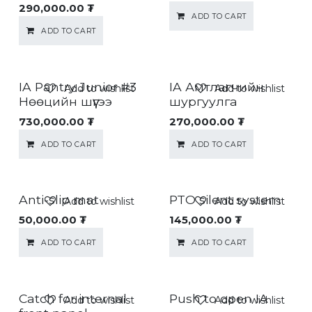
290,000.00
₮
ADD TO CART
ADD TO CART
IA Pantry Junior #3
IA Амтлагчийн
Add to wishlist
Add to wishlist
Нөөцийн шүүгээ
шургуулга
730,000.00
₮
270,000.00
₮
ADD TO CART
ADD TO CART
Anti-slip mat
PTO silent system
Add to wishlist
Add to wishlist
50,000.00
₮
145,000.00
₮
ADD TO CART
ADD TO CART
Catch for internal
Push to open IA
Add to wishlist
Add to wishlist
Зөрүү