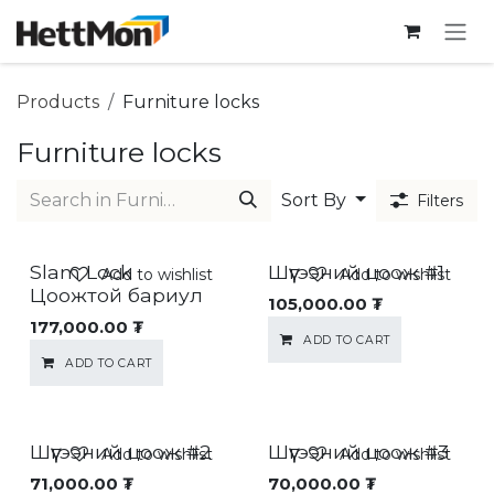
SKIP TO CONTENT
Products
Furniture locks
Furniture locks
Sort By
Filters
Slam Lock
Шүүгээний цоож #1
Add to wishlist
Add to wishlist
Цоожтой бариул
105,000.00
₮
177,000.00
₮
ADD TO CART
ADD TO CART
Шүүгээний цоож #2
Шүүгээний цоож #3
Add to wishlist
Add to wishlist
71,000.00
₮
70,000.00
₮