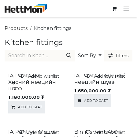
SKIP TO CONTENT
Products
Kitchen fittings
Kitchen fittings
Sort By
Filters
IA Pantry M -
IA Pantry - Хүнсний
Add to wishlist
Add to wishlist
Хүнсний нөөцийн
нөөцийн шүүгээ
шүүгээ
1,650,000.00
₮
1,180,000.00
₮
ADD TO CART
ADD TO CART
IA Pantry - Модон
Bin it smart 450 -
Add to wishlist
Add to wishlist