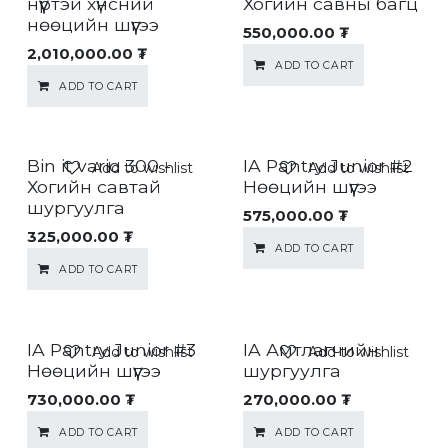
нүүртэй хүнсний
Хогийн савны багц
нөөцийн шүүгээ
550,000.00
₮
2,010,000.00
₮
ADD TO CART
ADD TO CART
Bin it vario 300 -
IA Pantry Junior #2
Add to wishlist
Add to wishlist
Хогийн савтай
Нөөцийн шүүгээ
шургуулга
575,000.00
₮
325,000.00
₮
ADD TO CART
ADD TO CART
IA Pantry Junior #3
IA Амтлагчийн
Add to wishlist
Add to wishlist
Нөөцийн шүүгээ
шургуулга
730,000.00
₮
270,000.00
₮
ADD TO CART
ADD TO CART